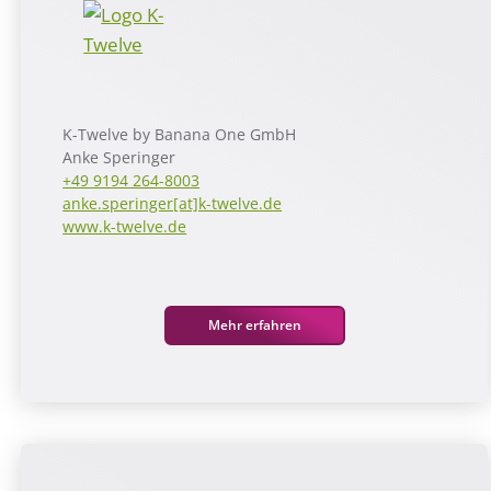
K-Twelve by Banana One GmbH
Anke Speringer
+49 9194 264-8003
anke.speringer[at]k-twelve.de
www.k-twelve.de
Mehr erfahren