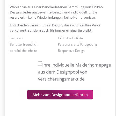
Wählen Sie aus einer handverlesenen Sammlung von Unikat-
Designs. Jedes ausgewählte Design wird individuell für Sie
reserviert – keine Wiederholungen, keine Kompromisse.
Entscheiden Sie sich für ein Design, das nicht nur Ihre Vision
verkörpert, sondern auch für immer einzigartig bleibt.
Exklusiv nur bei uns
Festpreis
Individuelle Lösungen
Benutzerfreundlich
Festpreis
Exklusive Unikate
Farbliche Anpassung
persönliche Inhalte
Maßgeschneidert
Responsive Design
Budgetfreundlich
Schnelle Umsetzung
Benutzerfreundlich
Personalisierte Farbgebung
Modernes Layout
Einzigartige Features
VEMA eG
JuTho-Agentur
Anpassbare Farben
Eigenes Logo
persönliche Inhalte
Responsive Design
Originelle Funktionen
Schnittstellen-Anbindung
K-Twelve
Peter Frankmölle
persönliche Inhalte
Responsive Design
Mehr zum Designpool erfahren